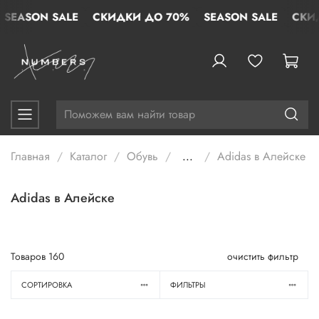
ASON SALE
СКИДКИ ДО 70%
SEASON SALE
СКИДКИ
Главная
Каталог
Обувь
...
Adidas в Алейске
Adidas в Алейске
Товаров
160
очистить фильтр
СОРТИРОВКА
ФИЛЬТРЫ