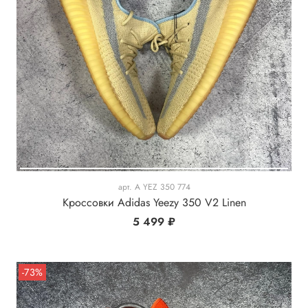
арт.
A YEZ 350 774
Кроссовки Adidas Yeezy 350 V2 Linen
5 499 ₽
-73%