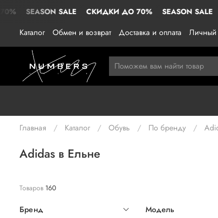
ASON SALE
СКИДКИ ДО 70%
SEASON SALE
СКИДКИ
Каталог
Обмен и возврат
Доставка и оплата
Личный 
Главная
Каталог
Обувь
По бренду
Adi
Adidas в Ельне
Товаров
160
Бренд
Модель