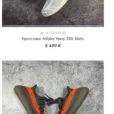
арт.
A YEZ 350 101
Кроссовки Adidas Yeezy 350 Static
5 490 ₽