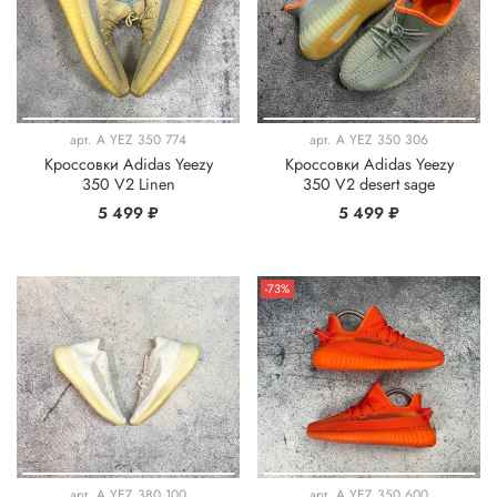
арт.
A YEZ 350 774
арт.
A YEZ 350 306
Кроссовки Adidas Yeezy
Кроссовки Adidas Yeezy
350 V2 Linen
350 V2 desert sage
5 499 ₽
5 499 ₽
-73%
арт.
A YEZ 380 100
арт.
A YEZ 350 600