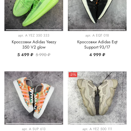
арт.
A YEZ 350 333
арт.
A EQT 018
Кроссовки Adidas Yeezy
Кроссовки Adidas Eqt
350 V2 glow
Support 93/17
5 499 ₽
5 990 ₽
4 999 ₽
-21%
арт.
A SUP 613
арт.
A YEZ 500 111