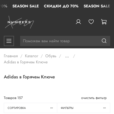
%
SEASON SALE
СКИДКИ ДО 70%
SEASON SALE
С
Главная
Каталог
Обувь
...
Adidas в Горячем Ключе
Adidas в Горячем Ключе
Товаров
157
очистить фильтр
СОРТИРОВКА
ФИЛЬТРЫ