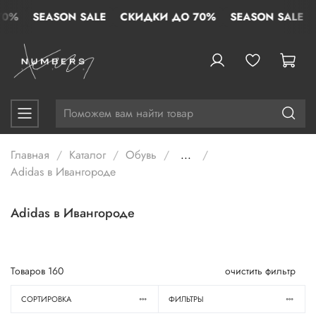
SEASON SALE
СКИДКИ ДО 70%
SEASON SALE
СК
Главная
Каталог
Обувь
...
Adidas в Ивангороде
Adidas в Ивангороде
Товаров
160
очистить фильтр
СОРТИРОВКА
ФИЛЬТРЫ