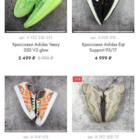
арт.
A YEZ 350 333
арт.
A EQT 018
Кроссовки Adidas Yeezy
Кроссовки Adidas Eqt
350 V2 glow
Support 93/17
5 499 ₽
5 990 ₽
4 999 ₽
-21%
арт.
A SUP 613
арт.
A YEZ 500 111