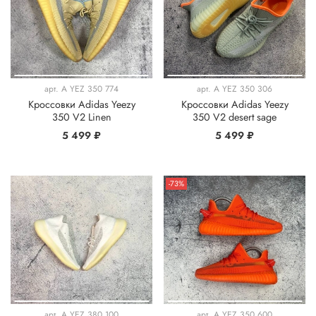
арт.
A YEZ 350 774
арт.
A YEZ 350 306
Кроссовки Adidas Yeezy
Кроссовки Adidas Yeezy
350 V2 Linen
350 V2 desert sage
5 499 ₽
5 499 ₽
-73%
арт.
A YEZ 380 100
арт.
A YEZ 350 600