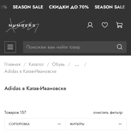
SEASON SALE
СКИДКИ ДО 70%
SEASON SALE
СК
Главная
Каталог
Обувь
...
Adidas в Катав-Ивановске
Adidas в Катав-Ивановске
Товаров
157
очистить фильтр
СОРТИРОВКА
ФИЛЬТРЫ