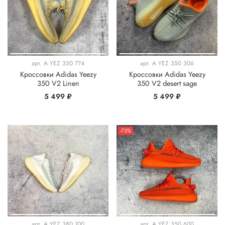
арт.
A YEZ 350 774
арт.
A YEZ 350 306
Кроссовки Adidas Yeezy
Кроссовки Adidas Yeezy
350 V2 Linen
350 V2 desert sage
5 499 ₽
5 499 ₽
-73%
арт.
A YEZ 380 100
арт.
A YEZ 350 600