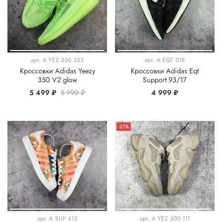
арт.
A YEZ 350 333
арт.
A EQT 018
Кроссовки Adidas Yeezy
Кроссовки Adidas Eqt
350 V2 glow
Support 93/17
5 499 ₽
5 990 ₽
4 999 ₽
-21%
арт.
A SUP 613
арт.
A YEZ 500 111