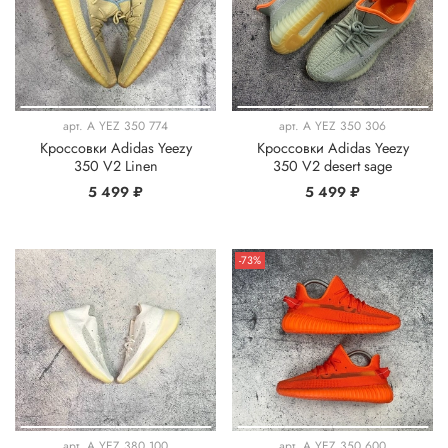
арт.
A YEZ 350 774
арт.
A YEZ 350 306
Кроссовки Adidas Yeezy
Кроссовки Adidas Yeezy
350 V2 Linen
350 V2 desert sage
5 499 ₽
5 499 ₽
-73%
арт.
A YEZ 380 100
арт.
A YEZ 350 600