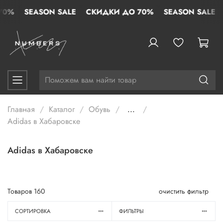
%
SEASON SALE
СКИДКИ ДО 70%
SEASON SALE
СК
Главная
Каталог
Обувь
...
Adidas в Хабаровске
Adidas в Хабаровске
Товаров
160
очистить фильтр
СОРТИРОВКА
ФИЛЬТРЫ