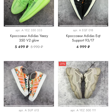
арт.
A YEZ 350 333
арт.
A EQT 018
Кроссовки Adidas Yeezy
Кроссовки Adidas Eqt
350 V2 glow
Support 93/17
5 499 ₽
5 990 ₽
4 999 ₽
-21%
арт.
A SUP 613
арт.
A YEZ 500 111