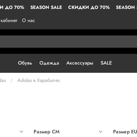
%
SEASON SALE
СКИДКИ ДО 70%
SEASON SALE
С
кабинет
О нас
Обувь
Одежда
Аксессуары
SALE
das
Adidas в Харабалях
Размер СМ
Размер E