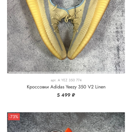
арт.
A YEZ 350 774
Кроссовки Adidas Yeezy 350 V2 Linen
5 499 ₽
-73%