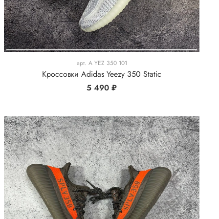
арт.
A YEZ 350 101
Кроссовки Adidas Yeezy 350 Static
5 490 ₽