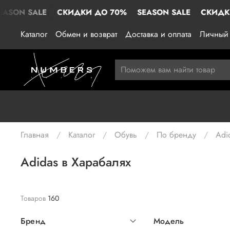
LE
СКИДКИ ДО 70%
SEASON SALE
СКИДКИ ДО 70
Каталог
Обмен и возврат
Доставка и оплата
Личный 
Главная
Каталог
Обувь
По бренду
Adi
Adidas в Харабалях
Товаров
160
Бренд
Модель