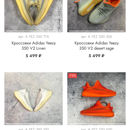
арт.
A YEZ 350 774
арт.
A YEZ 350 306
Кроссовки Adidas Yeezy
Кроссовки Adidas Yeezy
350 V2 Linen
350 V2 desert sage
5 499 ₽
5 499 ₽
-73%
арт.
A YEZ 380 100
арт.
A YEZ 350 600