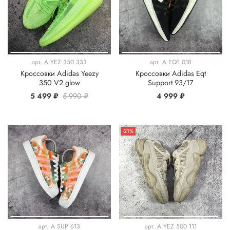
арт.
A YEZ 350 333
арт.
A EQT 018
Кроссовки Adidas Yeezy
Кроссовки Adidas Eqt
350 V2 glow
Support 93/17
5 499 ₽
5 990 ₽
4 999 ₽
-21%
арт.
A SUP 613
арт.
A YEZ 500 111