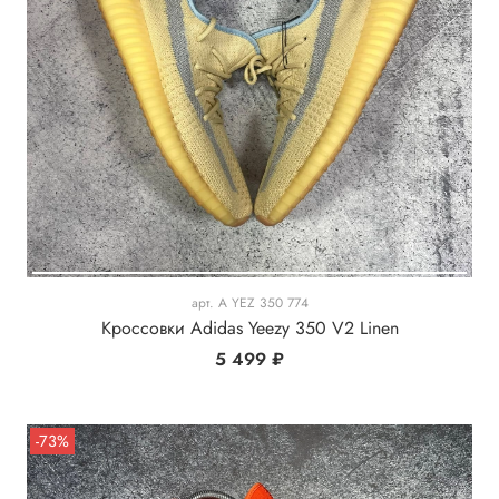
арт.
A YEZ 350 774
Кроссовки Adidas Yeezy 350 V2 Linen
5 499 ₽
-73%