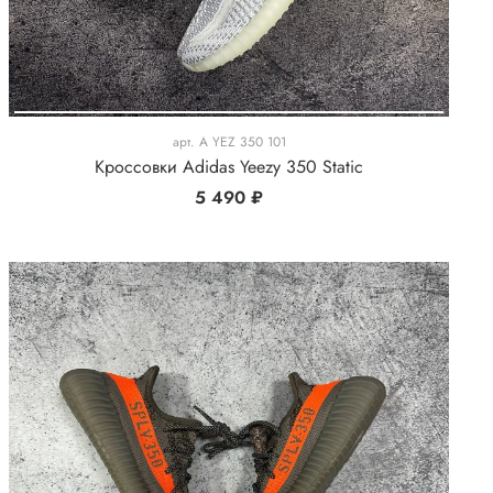
арт.
A YEZ 350 101
Кроссовки Adidas Yeezy 350 Static
5 490 ₽