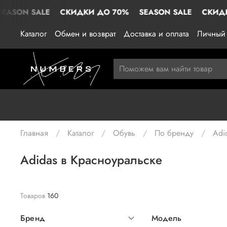
ALE
СКИДКИ ДО 70%
SEASON SALE
СКИДКИ ДО 7
Каталог
Обмен и возврат
Доставка и оплата
Личный 
Главная
Каталог
Обувь
По бренду
Adi
Adidas в Красноуральске
Товаров
160
Бренд
Модель