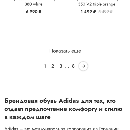
380 white
350 V2 triple orange
6 990 ₽
1 499 ₽
5 499 ₽
Показать еще
1
2
3
…
8
Брендовая обувь Adidas для тех, кто
отдает предпочтение комфорту и стилю
в каждом шаге
Adidas – это международная корпорация из Германии,