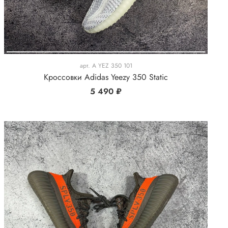
арт.
A YEZ 350 101
Кроссовки Adidas Yeezy 350 Static
5 490 ₽