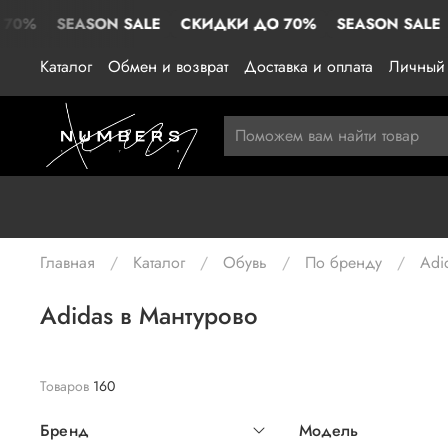
ASON SALE
СКИДКИ ДО 70%
SEASON SALE
СКИДКИ
Каталог
Обмен и возврат
Доставка и оплата
Личный 
Главная
Каталог
Обувь
По бренду
Adi
Adidas в Мантурово
Товаров
160
Бренд
Модель