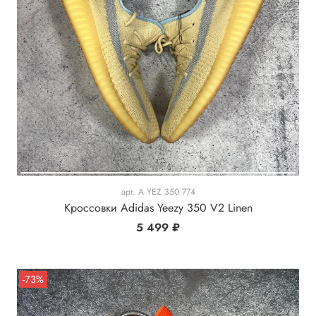
арт.
A YEZ 350 774
Кроссовки Adidas Yeezy 350 V2 Linen
5 499 ₽
-73%