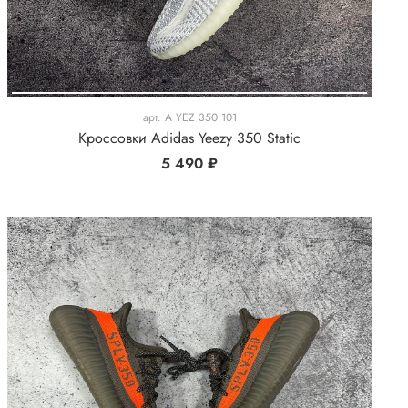
арт.
A YEZ 350 101
Кроссовки Adidas Yeezy 350 Static
5 490 ₽