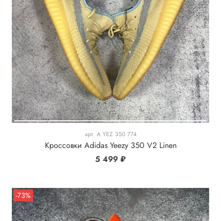
арт.
A YEZ 350 774
Кроссовки Adidas Yeezy 350 V2 Linen
5 499 ₽
-73%