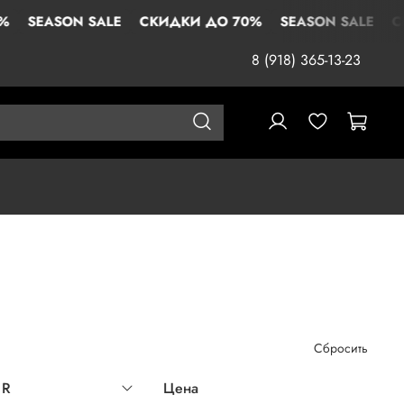
ON SALE
СКИДКИ ДО 70%
SEASON SALE
СКИДКИ Д
8 (918) 365-13-23
Сбросить
UR
Цена