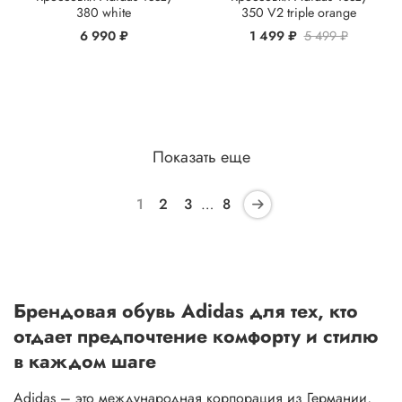
380 white
350 V2 triple orange
6 990 ₽
1 499 ₽
5 499 ₽
Показать еще
1
2
3
…
8
Брендовая обувь Adidas для тех, кто
отдает предпочтение комфорту и стилю
в каждом шаге
Adidas – это международная корпорация из Германии,