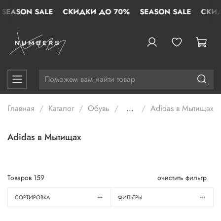
ASON SALE
СКИДКИ ДО 70%
SEASON SALE
СКИДКИ
Главная
Каталог
Обувь
...
Adidas в Мытищах
Adidas в Мытищах
Товаров
159
очистить фильтр
СОРТИРОВКА
ФИЛЬТРЫ