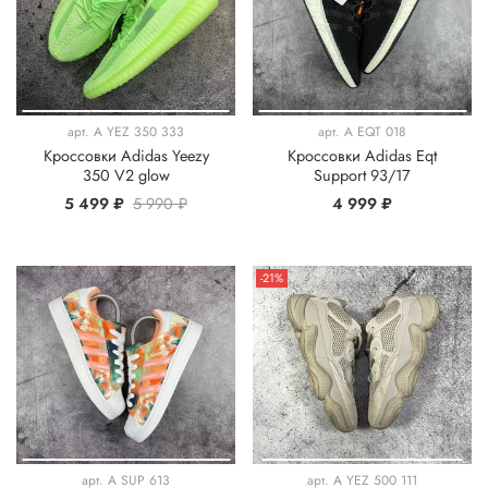
арт.
A YEZ 350 333
арт.
A EQT 018
Кроссовки Adidas Yeezy
Кроссовки Adidas Eqt
350 V2 glow
Support 93/17
5 499 ₽
5 990 ₽
4 999 ₽
-21%
арт.
A SUP 613
арт.
A YEZ 500 111