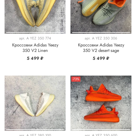
арт.
A YEZ 350 774
арт.
A YEZ 350 306
Кроссовки Adidas Yeezy
Кроссовки Adidas Yeezy
350 V2 Linen
350 V2 desert sage
5 499 ₽
5 499 ₽
-73%
арт.
A YEZ 380 100
арт.
A YEZ 350 600