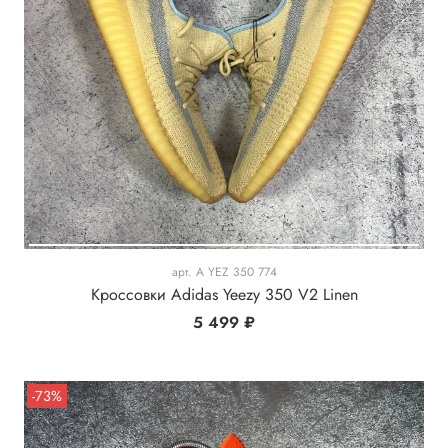
арт.
A YEZ 350 774
Кроссовки Adidas Yeezy 350 V2 Linen
5 499 ₽
-73%