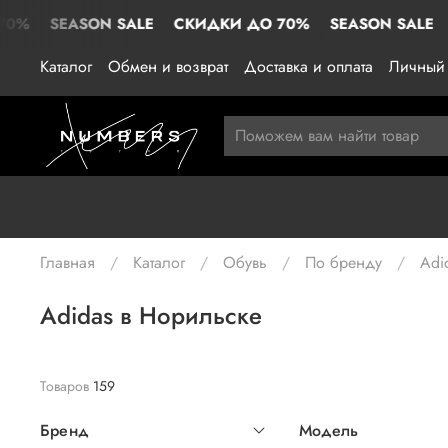
ASON SALE
СКИДКИ ДО 70%
SEASON SALE
СКИДКИ
Каталог
Обмен и возврат
Доставка и оплата
Личный 
Главная
Каталог
Обувь
По бренду
Adi
Adidas в Норильске
Товаров
159
Бренд
Модель