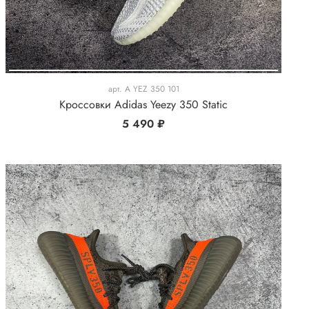
арт.
A YEZ 350 101
Кроссовки Adidas Yeezy 350 Static
5 490 ₽