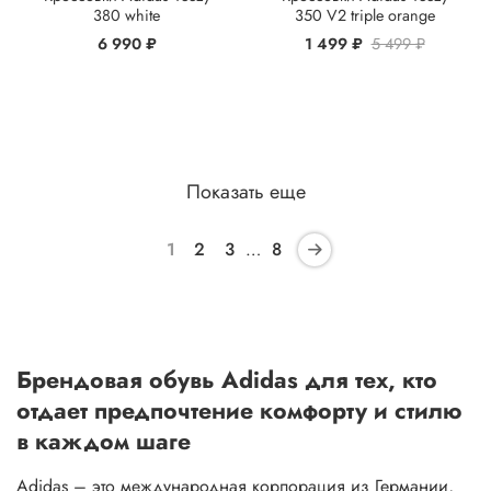
380 white
350 V2 triple orange
6 990 ₽
1 499 ₽
5 499 ₽
Показать еще
1
2
3
…
8
Брендовая обувь Adidas для тех, кто
отдает предпочтение комфорту и стилю
в каждом шаге
Adidas – это международная корпорация из Германии,