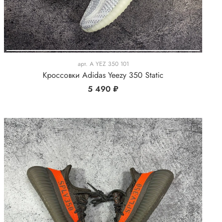
арт.
A YEZ 350 101
Кроссовки Adidas Yeezy 350 Static
5 490 ₽