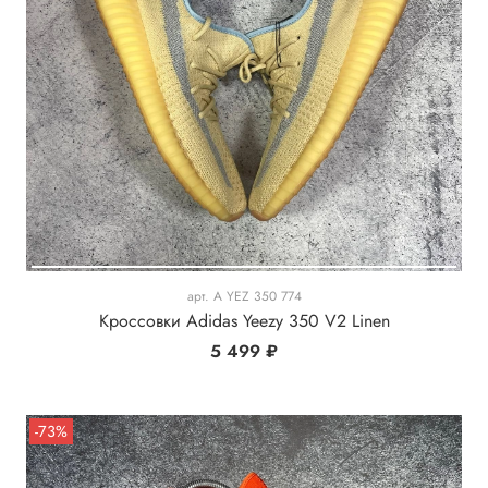
арт.
A YEZ 350 774
Кроссовки Adidas Yeezy 350 V2 Linen
5 499 ₽
-73%