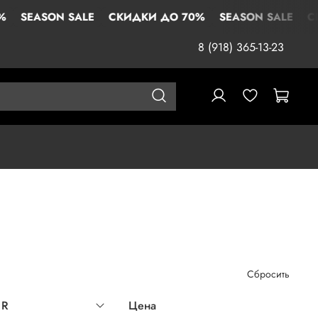
N SALE
СКИДКИ ДО 70%
SEASON SALE
СКИДКИ ДО
8 (918) 365-13-23
Сбросить
UR
Цена