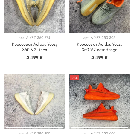
арт.
A YEZ 350 774
арт.
A YEZ 350 306
Кроссовки Adidas Yeezy
Кроссовки Adidas Yeezy
350 V2 Linen
350 V2 desert sage
5 499 ₽
5 499 ₽
-73%
арт.
A YEZ 380 100
арт.
A YEZ 350 600