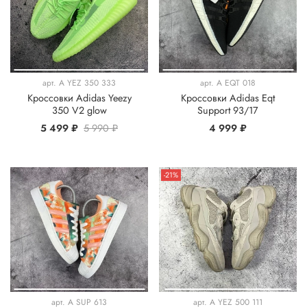
арт.
A YEZ 350 333
арт.
A EQT 018
Кроссовки Adidas Yeezy
Кроссовки Adidas Eqt
350 V2 glow
Support 93/17
5 499 ₽
5 990 ₽
4 999 ₽
-21%
арт.
A SUP 613
арт.
A YEZ 500 111