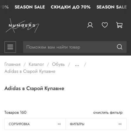
%
SEASON SALE
СКИДКИ ДО 70%
SEASON SALE
С
Главная
Каталог
Обувь
...
Adidas в Старой Купавне
Adidas в Старой Купавне
Товаров
160
очистить фильтр
СОРТИРОВКА
ФИЛЬТРЫ