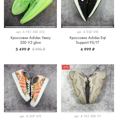
арт.
A YEZ 350 333
арт.
A EQT 018
Кроссовки Adidas Yeezy
Кроссовки Adidas Eqt
350 V2 glow
Support 93/17
5 499 ₽
5 990 ₽
4 999 ₽
-21%
арт.
A SUP 613
арт.
A YEZ 500 111