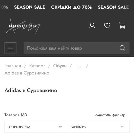
%
SEASON SALE
СКИДКИ ДО 70%
SEASON SALE
СК
Главная
Каталог
Обувь
...
Adidas в Суровикино
Adidas в Суровикино
Товаров
160
очистить фильтр
СОРТИРОВКА
ФИЛЬТРЫ