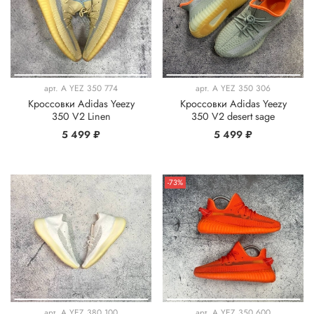
арт.
A YEZ 350 774
арт.
A YEZ 350 306
Кроссовки Adidas Yeezy
Кроссовки Adidas Yeezy
350 V2 Linen
350 V2 desert sage
5 499 ₽
5 499 ₽
-73%
арт.
A YEZ 380 100
арт.
A YEZ 350 600