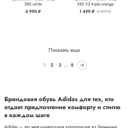
380 white
350 V2 triple orange
6 990 ₽
1 499 ₽
5 499 ₽
Показать еще
1
2
3
…
8
Брендовая обувь Adidas для тех, кто
отдает предпочтение комфорту и стилю
в каждом шаге
Adidas – это международная корпорация из Германии,