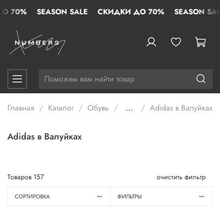
70%
SEASON SALE
СКИДКИ ДО 70%
SEASON SALE
Главная
Каталог
Обувь
...
Adidas в Валуйках
Adidas в Валуйках
Товаров
157
очистить фильтр
СОРТИРОВКА
ФИЛЬТРЫ