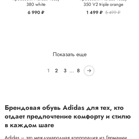
380 white
350 V2 triple orange
6 990 ₽
1 499 ₽
5 499 ₽
Показать еще
1
2
3
…
8
Брендовая обувь Adidas для тех, кто
отдает предпочтение комфорту и стилю
в каждом шаге
Adidas – это международная корпорация из Германии,