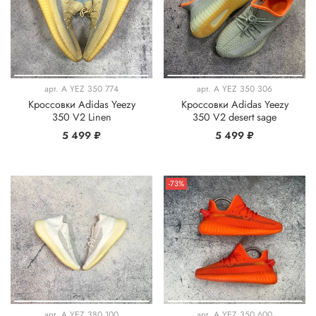
арт.
A YEZ 350 774
арт.
A YEZ 350 306
Кроссовки Adidas Yeezy
Кроссовки Adidas Yeezy
350 V2 Linen
350 V2 desert sage
5 499 ₽
5 499 ₽
-73%
арт.
A YEZ 380 100
арт.
A YEZ 350 600