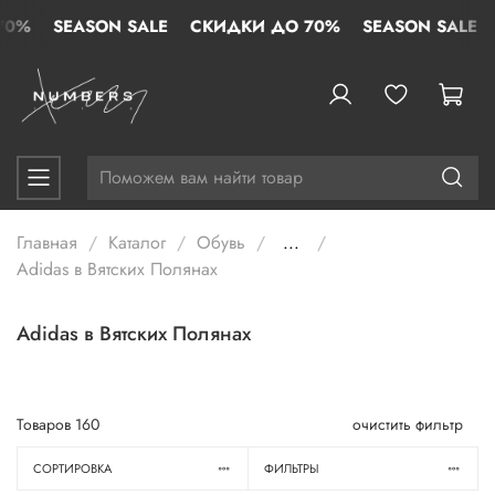
%
SEASON SALE
СКИДКИ ДО 70%
SEASON SALE
СК
Главная
Каталог
Обувь
...
Adidas в Вятских Полянах
Adidas в Вятских Полянах
Товаров
160
очистить фильтр
СОРТИРОВКА
ФИЛЬТРЫ