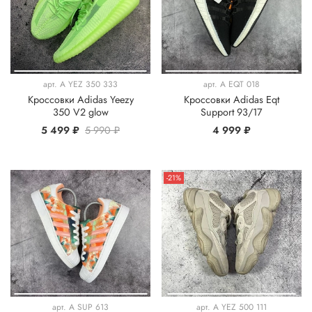
арт.
A YEZ 350 333
арт.
A EQT 018
Кроссовки Adidas Yeezy
Кроссовки Adidas Eqt
350 V2 glow
Support 93/17
5 499 ₽
5 990 ₽
4 999 ₽
-21%
арт.
A SUP 613
арт.
A YEZ 500 111