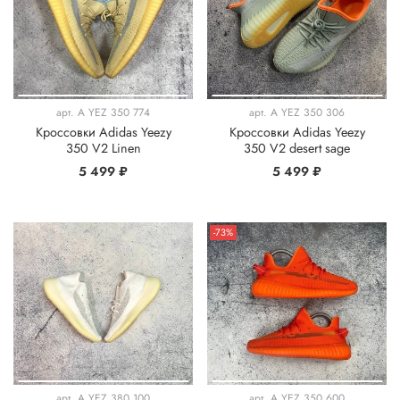
арт.
A YEZ 350 774
арт.
A YEZ 350 306
Кроссовки Adidas Yeezy
Кроссовки Adidas Yeezy
350 V2 Linen
350 V2 desert sage
5 499 ₽
5 499 ₽
-73%
арт.
A YEZ 380 100
арт.
A YEZ 350 600