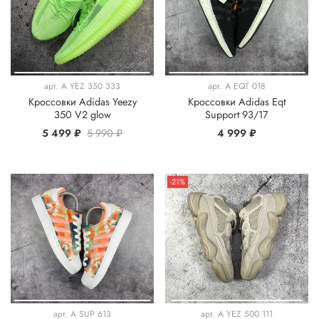
арт.
A YEZ 350 333
арт.
A EQT 018
Кроссовки Adidas Yeezy
Кроссовки Adidas Eqt
350 V2 glow
Support 93/17
5 499 ₽
5 990 ₽
4 999 ₽
-21%
арт.
A SUP 613
арт.
A YEZ 500 111