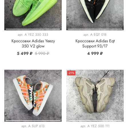
арт.
A YEZ 350 333
арт.
A EQT 018
Кроссовки Adidas Yeezy
Кроссовки Adidas Eqt
350 V2 glow
Support 93/17
5 499 ₽
5 990 ₽
4 999 ₽
-21%
арт.
A SUP 613
арт.
A YEZ 500 111