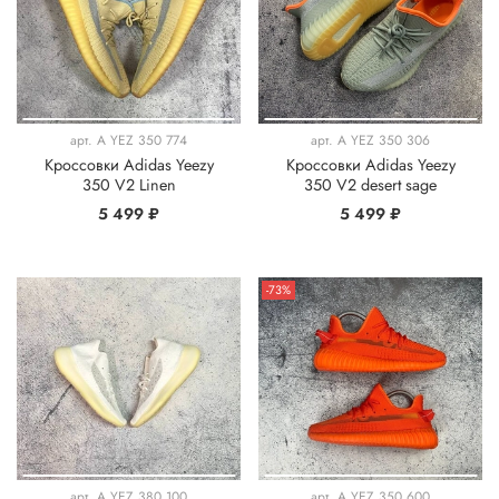
арт.
A YEZ 350 774
арт.
A YEZ 350 306
Кроссовки Adidas Yeezy
Кроссовки Adidas Yeezy
350 V2 Linen
350 V2 desert sage
5 499 ₽
5 499 ₽
-73%
арт.
A YEZ 380 100
арт.
A YEZ 350 600