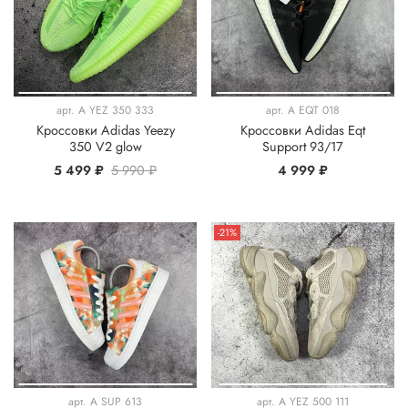
арт.
A YEZ 350 333
арт.
A EQT 018
Кроссовки Adidas Yeezy
Кроссовки Adidas Eqt
350 V2 glow
Support 93/17
5 499 ₽
5 990 ₽
4 999 ₽
-21%
арт.
A SUP 613
арт.
A YEZ 500 111