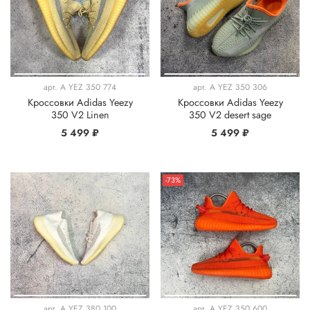
арт.
A YEZ 350 774
арт.
A YEZ 350 306
Кроссовки Adidas Yeezy
Кроссовки Adidas Yeezy
350 V2 Linen
350 V2 desert sage
5 499 ₽
5 499 ₽
-73%
арт.
A YEZ 380 100
арт.
A YEZ 350 600