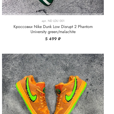
арт.
ND LDU 001
Кроссовки Nike Dunk Low Disrupt 2 Phantom
University green/malachite
5 499 ₽