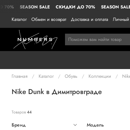
EASON SALE
СКИДКИ ДО 70%
SEASON SALE
СКИДК
Каталог
Обмен и возврат
Доставка и оплата
Личный 
Главная
Каталог
Обувь
Коллекции
Nik
Nike Dunk в Димитровграде
Товаров
44
Бренд
Модель