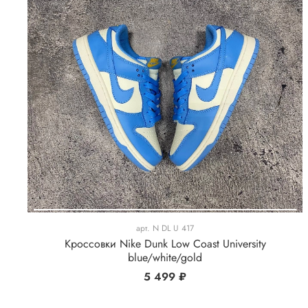
арт.
N DL U 417
Кроссовки Nike Dunk Low Coast University
blue/white/gold
5 499 ₽