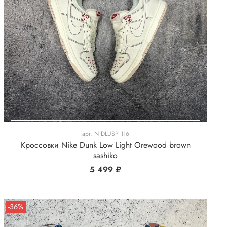
арт.
N DLUSP 116
Кроссовки Nike Dunk Low Light Orewood brown
sashiko
5 499 ₽
-36%