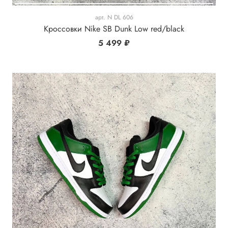
арт.
N DL 606
Кроссовки Nike SB Dunk Low red/black
5 499 ₽