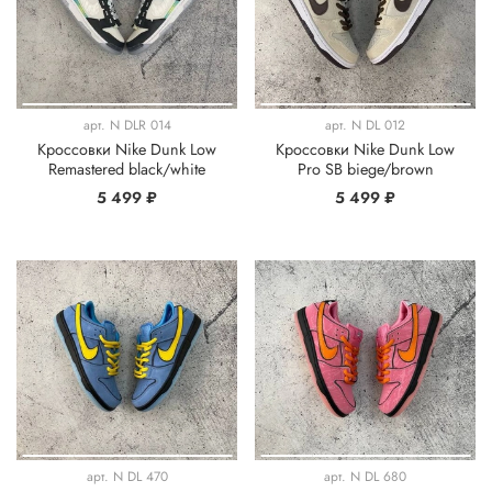
арт.
N DLR 014
арт.
N DL 012
Кроссовки Nike Dunk Low
Кроссовки Nike Dunk Low
Remastered black/white
Pro SB biege/brown
5 499 ₽
5 499 ₽
арт.
N DL 470
арт.
N DL 680