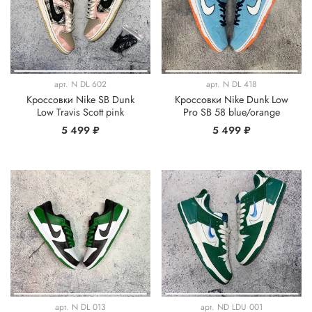
арт.
N DL 602
арт.
N DL 418
Кроссовки Nike SB Dunk
Кроссовки Nike Dunk Low
Low Travis Scott pink
Pro SB 58 blue/orange
5 499 ₽
5 499 ₽
арт.
N DL 013
арт.
ND LDU 001