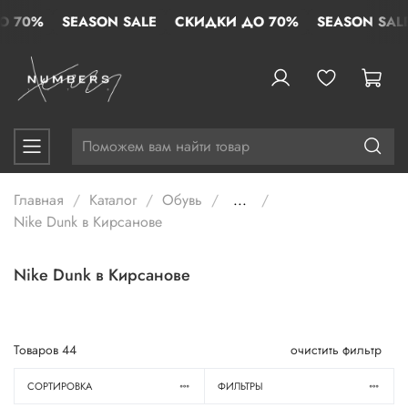
70%
SEASON SALE
СКИДКИ ДО 70%
SEASON SALE
Главная
Каталог
Обувь
...
Nike Dunk в Кирсанове
Nike Dunk в Кирсанове
Товаров
44
очистить фильтр
СОРТИРОВКА
ФИЛЬТРЫ