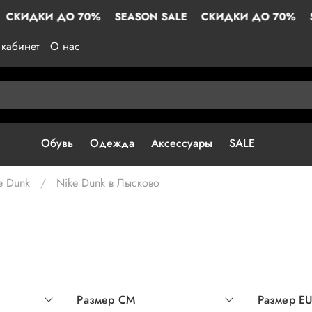
 ДО 70%
SEASON SALE
СКИДКИ ДО 70%
SEASON S
кабинет
О нас
Обувь
Одежда
Аксессуары
SALE
e Dunk
Nike Dunk в Лысково
Размер СМ
Размер E