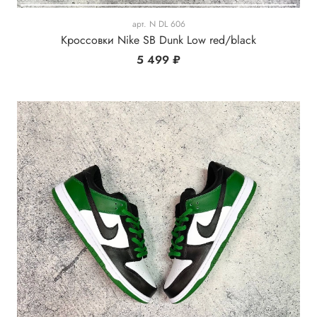
арт.
N DL 606
Кроссовки Nike SB Dunk Low red/black
5 499 ₽