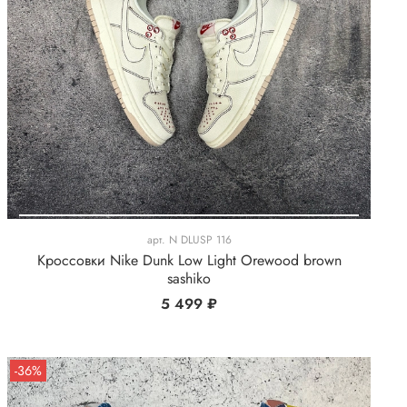
арт.
N DLUSP 116
Кроссовки Nike Dunk Low Light Orewood brown
sashiko
5 499 ₽
-36%