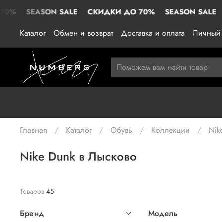
ASON SALE
СКИДКИ ДО 70%
SEASON SALE
СКИДКИ
Каталог
Обмен и возврат
Доставка и оплата
Личный 
Главная
Каталог
Обувь
Коллекции
Nik
Nike Dunk в Лысково
Товаров
45
Бренд
Модель