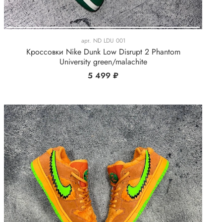
арт.
ND LDU 001
Кроссовки Nike Dunk Low Disrupt 2 Phantom
University green/malachite
5 499 ₽