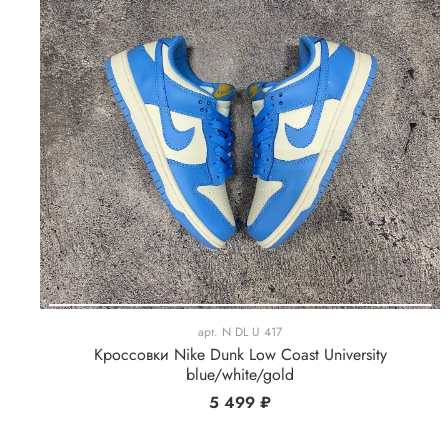
арт.
N DL U 417
Кроссовки Nike Dunk Low Coast University
blue/white/gold
5 499 ₽