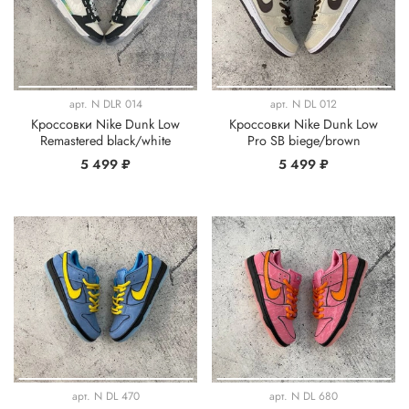
арт.
N DLR 014
арт.
N DL 012
Кроссовки Nike Dunk Low
Кроссовки Nike Dunk Low
Remastered black/white
Pro SB biege/brown
5 499 ₽
5 499 ₽
арт.
N DL 470
арт.
N DL 680