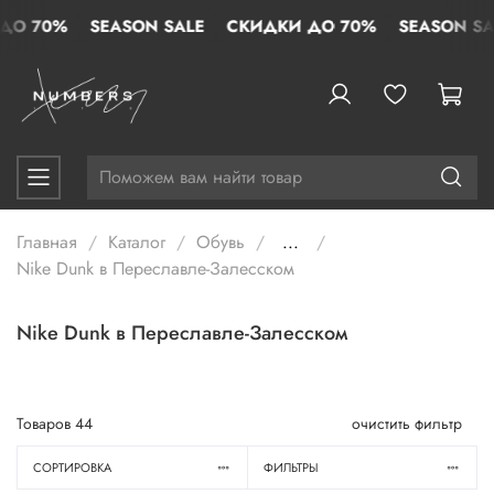
 70%
SEASON SALE
СКИДКИ ДО 70%
SEASON SALE
Главная
Каталог
Обувь
...
Nike Dunk в Переславле-Залесском
Nike Dunk в Переславле-Залесском
Товаров
44
очистить фильтр
СОРТИРОВКА
ФИЛЬТРЫ