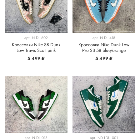
арт.
N DL 602
арт.
N DL 418
Кроссовки Nike SB Dunk
Кроссовки Nike Dunk Low
Low Travis Scott pink
Pro SB 58 blue/orange
5 499 ₽
5 499 ₽
арт.
N DL 013
арт.
ND LDU 001