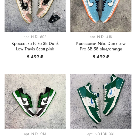
арт.
N DL 602
арт.
N DL 418
Кроссовки Nike SB Dunk
Кроссовки Nike Dunk Low
Low Travis Scott pink
Pro SB 58 blue/orange
5 499 ₽
5 499 ₽
арт.
N DL 013
арт.
ND LDU 001