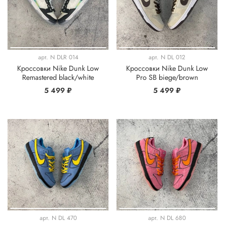
арт.
N DLR 014
арт.
N DL 012
Кроссовки Nike Dunk Low
Кроссовки Nike Dunk Low
Remastered black/white
Pro SB biege/brown
5 499 ₽
5 499 ₽
арт.
N DL 470
арт.
N DL 680