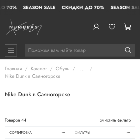
70%
SEASON SALE
СКИДКИ ДО 70%
SEASON SALE
Главная
Каталог
Обувь
...
Nike Dunk в Саяногорске
Nike Dunk в Саяногорске
Товаров
44
очистить фильтр
СОРТИРОВКА
ФИЛЬТРЫ