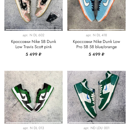
арт.
N DL 602
арт.
N DL 418
Кроссовки Nike SB Dunk
Кроссовки Nike Dunk Low
Low Travis Scott pink
Pro SB 58 blue/orange
5 499 ₽
5 499 ₽
арт.
N DL 013
арт.
ND LDU 001