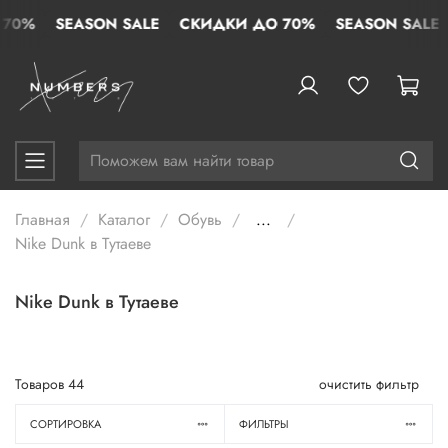
0%
SEASON SALE
СКИДКИ ДО 70%
SEASON SALE
С
Главная
Каталог
Обувь
...
Nike Dunk в Тутаеве
Nike Dunk в Тутаеве
Товаров
44
очистить фильтр
СОРТИРОВКА
ФИЛЬТРЫ