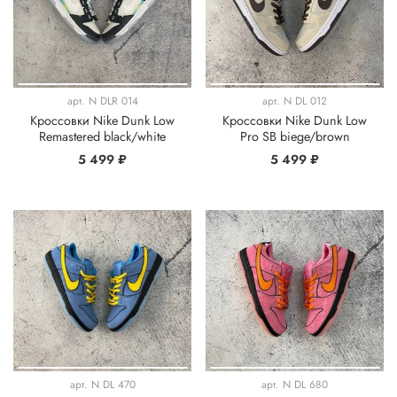
арт.
N DLR 014
арт.
N DL 012
Кроссовки Nike Dunk Low
Кроссовки Nike Dunk Low
Remastered black/white
Pro SB biege/brown
5 499 ₽
5 499 ₽
арт.
N DL 470
арт.
N DL 680