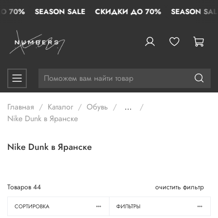
70%
SEASON SALE
СКИДКИ ДО 70%
SEASON SALE
Главная
Каталог
Обувь
...
Nike Dunk в Яранске
Nike Dunk в Яранске
Товаров
44
очистить фильтр
СОРТИРОВКА
ФИЛЬТРЫ