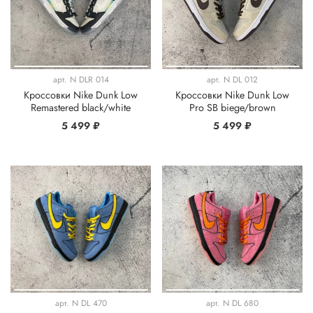
арт.
N DLR 014
арт.
N DL 012
Кроссовки Nike Dunk Low
Кроссовки Nike Dunk Low
Remastered black/white
Pro SB biege/brown
5 499 ₽
5 499 ₽
арт.
N DL 470
арт.
N DL 680