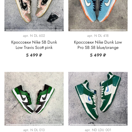
арт.
N DL 602
арт.
N DL 418
Кроссовки Nike SB Dunk
Кроссовки Nike Dunk Low
Low Travis Scott pink
Pro SB 58 blue/orange
5 499 ₽
5 499 ₽
арт.
N DL 013
арт.
ND LDU 001