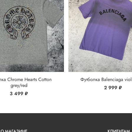
ка Chrome Hearts Cotton
Футболка Balenciaga viol
grey/red
2 999 ₽
3 499 ₽
О МАГАЗИНЕ
КЛИЕНТАМ