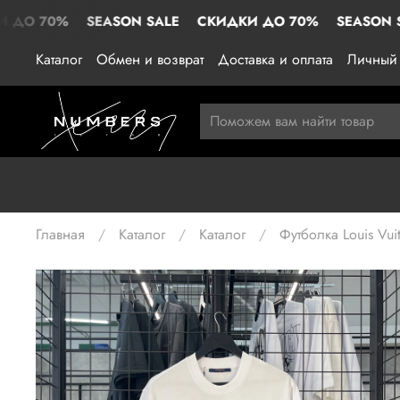
О 70%
SEASON SALE
СКИДКИ ДО 70%
SEASON SAL
Каталог
Обмен и возврат
Доставка и оплата
Личный 
Главная
Каталог
Каталог
Футболка Louis Vui