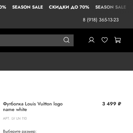
SEASON SALE
СКИДКИ ДО 70%
SEASON SALE
СКИ
8 (918) 365-13-23
Футболка Louis Vuitton logo
3 499 ₽
name white
АРТ.
LV LN 110
Выберите размер: