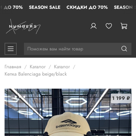
 ДО 70%
SEASON SALE
СКИДКИ ДО 70%
SEASON S
Главная
Каталог
Каталог
Кепка Balenciaga beige/black
1 199 ₽