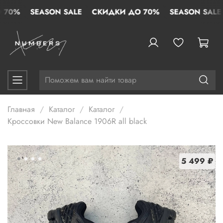
70%
SEASON SALE
СКИДКИ ДО 70%
SEASON SALE
Главная
Каталог
Каталог
Кроссовки New Balance 1906R all black
5 499 ₽